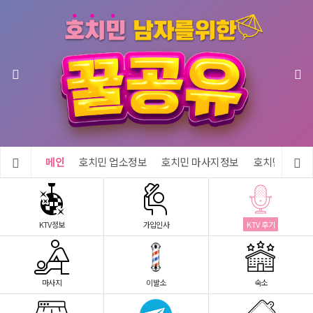
메인
호치민 업소정보
호치민 마사지정보
호치민 숙소정
KTV정보
가입인사
KTV 후기
마사지
이발소
숙소