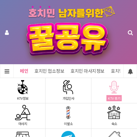
메인
호치민 업소정보
호치민 마사지정보
호치민 숙소정
KTV정보
가입인사
KTV 후기
마사지
이발소
숙소