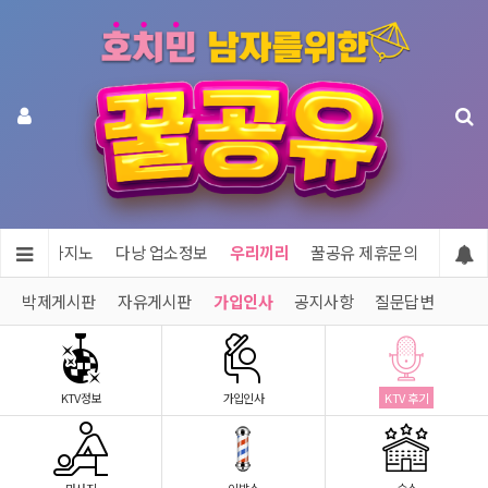
투어 & 카지노
다낭 업소정보
우리끼리
꿀공유 제휴문의
박제게시판
자유게시판
가입인사
공지사항
질문답변
KTV정보
가입인사
KTV 후기