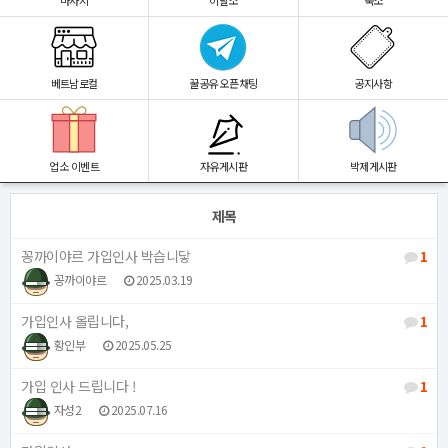
마사지
이발소
숙소
베트남로컬
꿀공유 오픈채팅
공지사항
업소 이벤트
자유게시판
박제게시판
제목
꽁까이야르 가입인사 박습니닿
1
꽁까이야르
2025.03.19
가입인사 올립니다,
1
황인부
2025.05.25
가입 인사 드립니다 !
1
자성2
2025.07.16