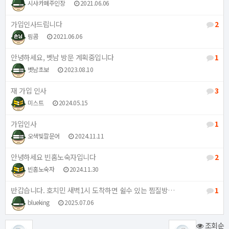
시샤카폐주인장
2021.06.06
가입인사드립니다
2
림콤
2021.06.06
안녕하세요, 벳남 방문 계획중입니다
1
벳남초보
2023.08.10
재 가입 인사
3
미스트
2024.05.15
가입인사
1
오색빛깔문어
2024.11.11
안녕하세요 빈홈노숙자입니다
2
빈홈노숙자
2024.11.30
반갑습니다. 호치민 새벽1시 도착하면 쉴수 있는 찜질방…
1
blueking
2025.07.06
조회순