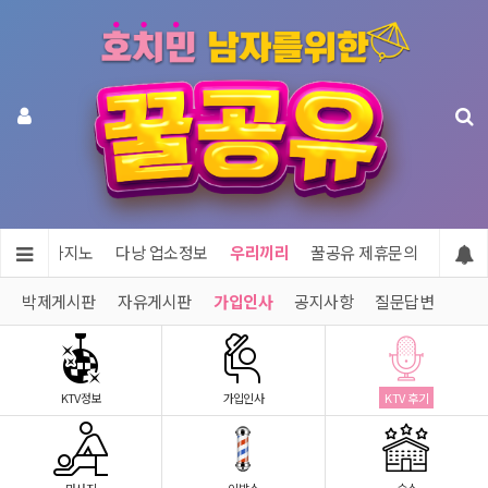
투어 & 카지노
다낭 업소정보
우리끼리
꿀공유 제휴문의
박제게시판
자유게시판
가입인사
공지사항
질문답변
KTV정보
가입인사
KTV 후기