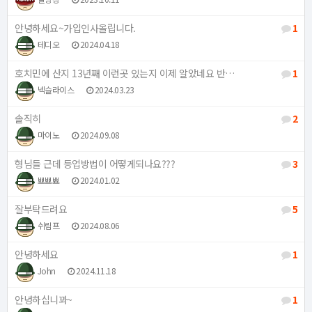
안녕하세요~가입인사올립니다.
1
테디오
2024.04.18
호치민에 산지 13년째 이런곳 있는지 이제 알았네요 반…
1
넥슬라이스
2024.03.23
솔직히
2
마이노
2024.09.08
형님들 근데 등업방법이 어떻게되나요???
3
뾰뾰뾰
2024.01.02
잘부탁드려요
5
쉬림프
2024.08.06
안녕하세요
1
John
2024.11.18
안녕하십니꽈~
1