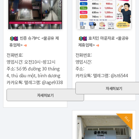
빈증 슈가PC <꿀공유 제
호치민 마운자로 <꿀공유
휴업체>
제휴업체>
+0
+0
전화번호:
전화번호:
영업시간: 오전10시~밤12시
영업시간:
주소: Số 95 đường 30 tháng
주소:
4, thủ dầu một, bình dương
카카오톡: 텔레그램: @st6544
카카오톡: 텔레그램: @age9338
자세히보기
자세히보기
Hot