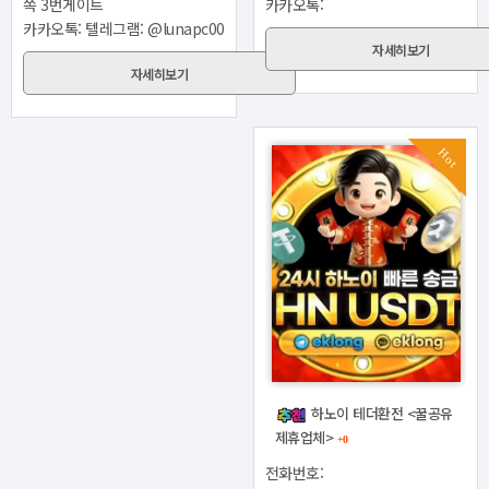
쪽 3번게이트
카카오톡:
카카오톡: 텔레그램: @lunapc00
자세히보기
자세히보기
Hot
하노이 테더환전 <꿀공유
제휴업체>
+0
전화번호: