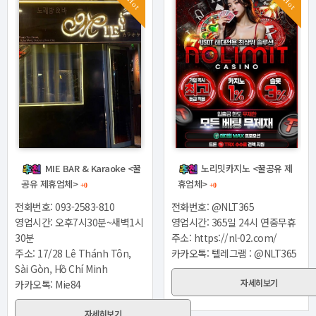
Hot
Hot
MIE BAR & Karaoke <꿀
노리밋카지노 <꿀공유 제
공유 제휴업체>
휴업체>
+0
+0
전화번호: 093-2583-810
전화번호: @NLT365
영업시간: 오후7시30분~새벽1시
영업시간: 365일 24시 연중무휴
30분
주소: https://nl-02.com/
주소: 17/28 Lê Thánh Tôn,
카카오톡: 텔레그램 : @NLT365
Sài Gòn, Hồ Chí Minh
자세히보기
카카오톡: Mie84
자세히보기