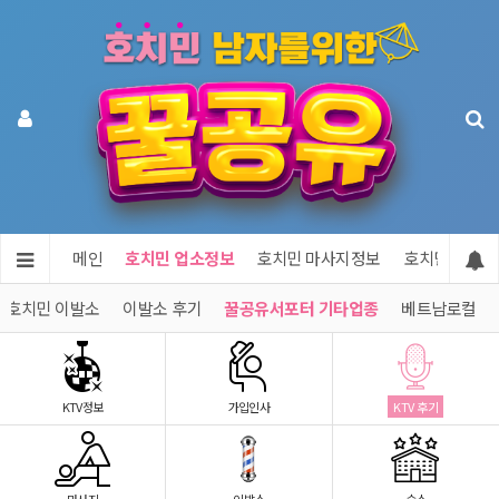
메인
호치민 업소정보
호치민 마사지정보
호치민 숙소정
호치민 이발소
이발소 후기
꿀공유서포터 기타업종
베트남로컬
KTV정보
가입인사
KTV 후기