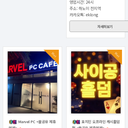
영업시간: 24시
주소: 하노이 전지역
카카오톡: eklong
자세히보기
Hot
Hot
Marvel PC <꿀공유 제휴
호치민 오프라인 캐시홀덤
업체>
펍 <꿀공유 제휴업체>