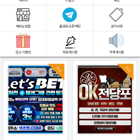
마사지
이발소
숙소
베트남로컬
꿀공유 오픈채팅
공지사항
업소 이벤트
자유게시판
박제게시판
Hot
Hot