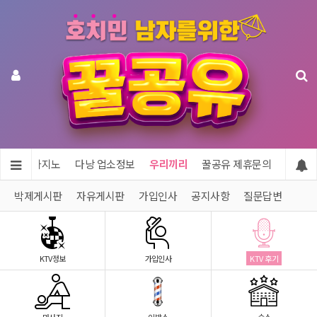
투어 & 카지노
다낭 업소정보
우리끼리
꿀공유 제휴문의
박제게시판
자유게시판
가입인사
공지사항
질문답변
KTV정보
가입인사
KTV 후기