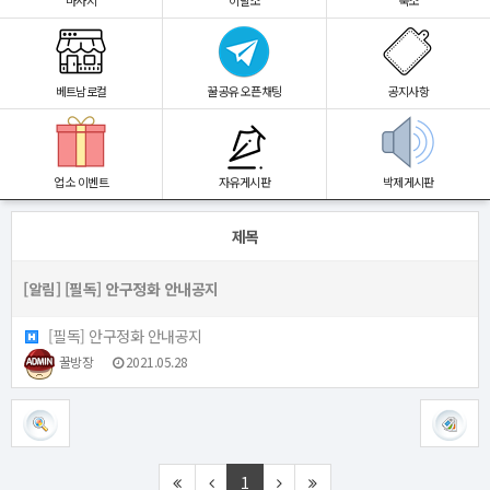
마사지
이발소
숙소
베트남로컬
꿀공유 오픈채팅
공지사항
업소 이벤트
자유게시판
박제게시판
제목
[알림]
[필독] 안구정화 안내공지
[필독] 안구정화 안내공지
꿀방장
2021.05.28
1