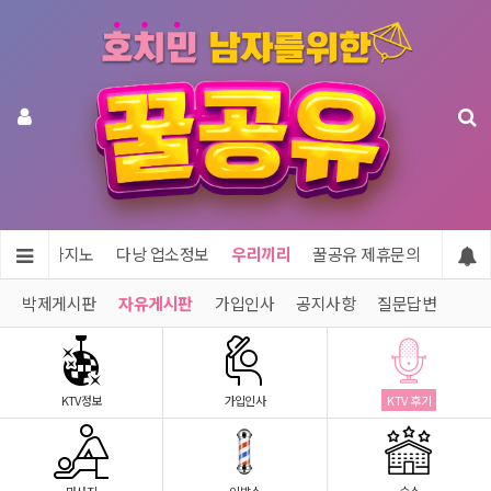
투어 & 카지노
다낭 업소정보
우리끼리
꿀공유 제휴문의
박제게시판
자유게시판
가입인사
공지사항
질문답변
KTV정보
가입인사
KTV 후기