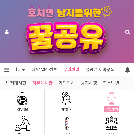
투어 & 카지노
다낭 업소정보
우리끼리
꿀공유 제휴문의
박제게시판
자유게시판
가입인사
공지사항
질문답변
KTV정보
가입인사
KTV 후기