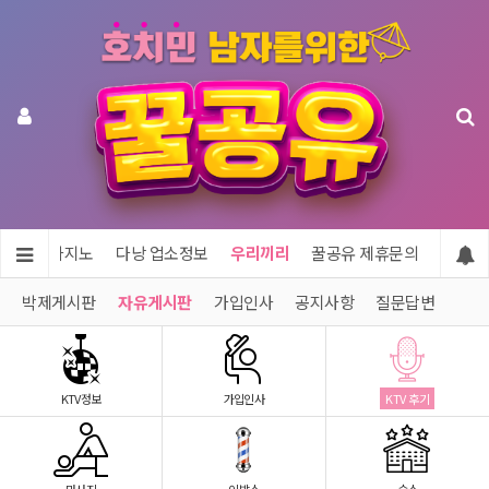
투어 & 카지노
다낭 업소정보
우리끼리
꿀공유 제휴문의
박제게시판
자유게시판
가입인사
공지사항
질문답변
KTV정보
가입인사
KTV 후기