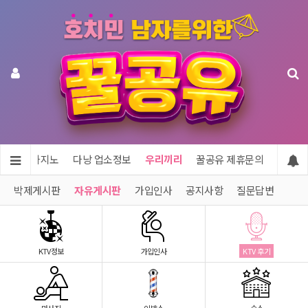
투어 & 카지노
다낭 업소정보
우리끼리
꿀공유 제휴문의
박제게시판
자유게시판
가입인사
공지사항
질문답변
KTV정보
가입인사
KTV 후기