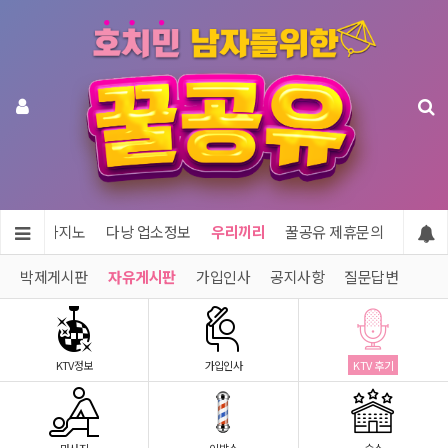
투어 & 카지노
다낭 업소정보
우리끼리
꿀공유 제휴문의
박제게시판
자유게시판
가입인사
공지사항
질문답변
KTV정보
가입인사
KTV 후기