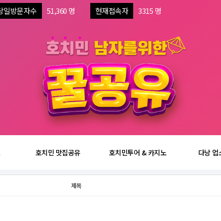
당일방문자수
51,360 명
현재접속자
3315 명
보
호치민 맛집공유
호치민투어 & 카지노
다낭 업
제목