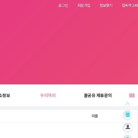
로그인
회원가입
정보찾기
접속자 248
소정보
우리끼리
꿀공유 제휴문의
이름
날짜