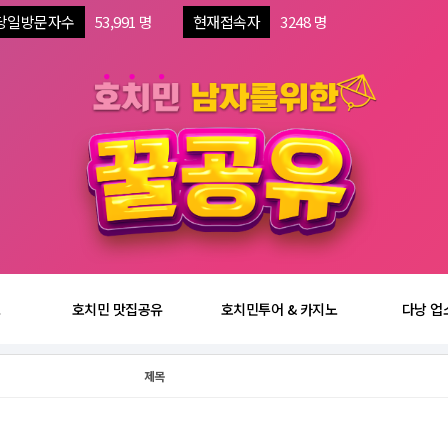
당일방문자수
53,991 명
현재접속자
3248 명
보
호치민 맛집공유
호치민투어 & 카지노
다낭 업
제목