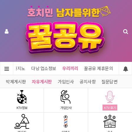
투어 & 카지노
다낭 업소정보
우리끼리
꿀공유 제휴문의
박제게시판
자유게시판
가입인사
공지사항
질문답변
KTV정보
가입인사
KTV 후기