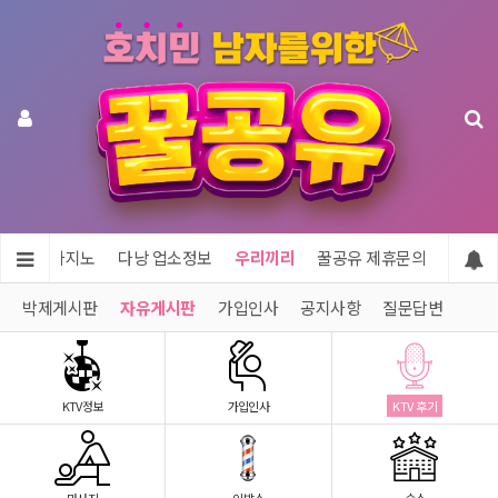
투어 & 카지노
다낭 업소정보
우리끼리
꿀공유 제휴문의
박제게시판
자유게시판
가입인사
공지사항
질문답변
KTV정보
가입인사
KTV 후기