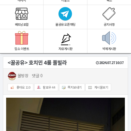
마사지
이발소
숙소
베트남로컬
꿀공유 오픈채팅
공지사항
업소 이벤트
자유게시판
박제게시판
<꿀공유> 호치민 4룸 풀빌라
2024.07.27 10:37
꿀방장
댓글 0
좋아요
110
팔로우
44
쪽지보내기
게시물보기