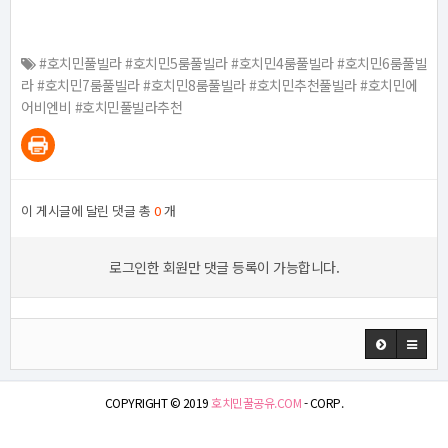
#호치민풀빌라 #호치민5룸풀빌라 #호치민4룸풀빌라 #호치민6룸풀빌
라 #호치민7룸풀빌라 #호치민8룸풀빌라 #호치민추천풀빌라 #호치민에
어비엔비 #호치민풀빌라추천
이 게시글에 달린 댓글 총
0
개
로그인한 회원만 댓글 등록이 가능합니다.
COPYRIGHT © 2019
호치민꿀공유.COM
- CORP.