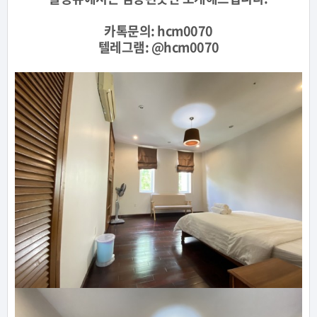
카톡문의:
hcm0070
텔레그램: @
hcm0070