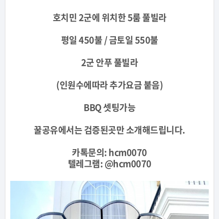
호치민 2군에 위치한 5룸 풀빌라
평일 450불 /
금토일 550불
2군 안푸 풀빌라
(인원수에따라 추가요금 붙음)
BBQ 셋팅가능
꿀공유에서는 검증된곳만 소개해드립니다.
카톡문의:
hcm0070
텔레그램: @
hcm0070