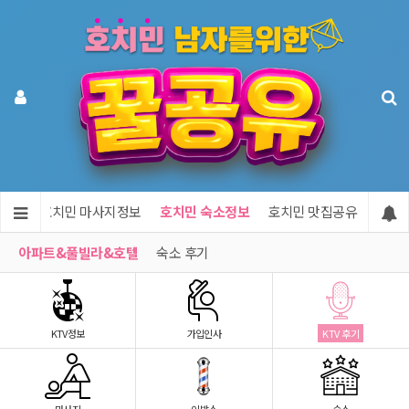
정보
호치민 마사지정보
호치민 숙소정보
호치민 맛집공유
호치민
아파트&풀빌라&호텔
숙소 후기
KTV정보
가입인사
KTV 후기