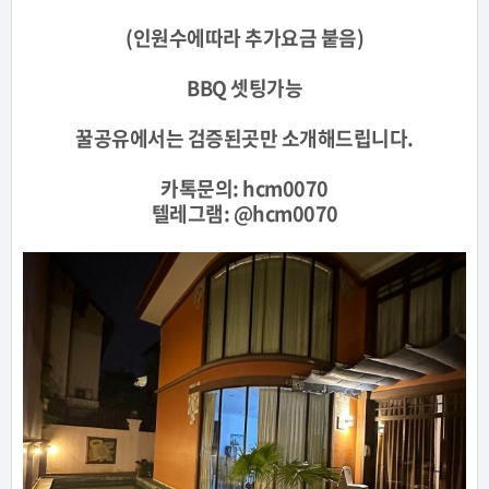
(인원수에따라 추가요금 붙음)
BBQ 셋팅가능
꿀공유에서는 검증된곳만 소개해드립니다.
카톡문의:
hcm0070
텔레그램: @
hcm0070