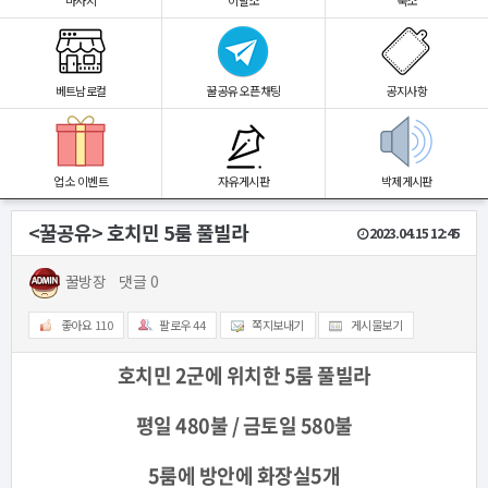
마사지
이발소
숙소
베트남로컬
꿀공유 오픈채팅
공지사항
업소 이벤트
자유게시판
박제게시판
<꿀공유> 호치민 5룸 풀빌라
2023.04.15 12:45
꿀방장
댓글 0
좋아요
110
팔로우
44
쪽지보내기
게시물보기
호치민 2군에 위치한 5룸 풀빌라
평일 480불 /
금토일 580불
5룸에 방안에 화장실5개