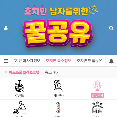
정보
호치민 마사지정보
호치민 숙소정보
호치민 맛집공유
호치민
아파트&풀빌라&호텔
숙소 후기
KTV정보
가입인사
KTV 후기