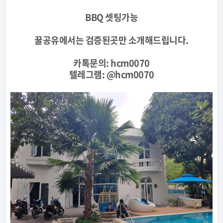
BBQ 셋팅가능
꿀공유에서는 검증된곳만 소개해드립니다.
카톡문의:
hcm0070
텔레그램: @
hcm0070