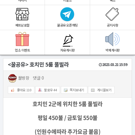
마사지
이발소
숙소
베트남로컬
꿀공유 오픈채팅
공지사항
업소 이벤트
자유게시판
박제게시판
<꿀공유> 호치민 5룸 풀빌라
2023.03.21 15:59
꿀방장
댓글 0
좋아요
110
팔로우
44
쪽지보내기
게시물보기
호치민 2군에 위치한 5룸 풀빌라
평일 450불 /
금토일 550불
(인원수에따라 추가요금 붙음)