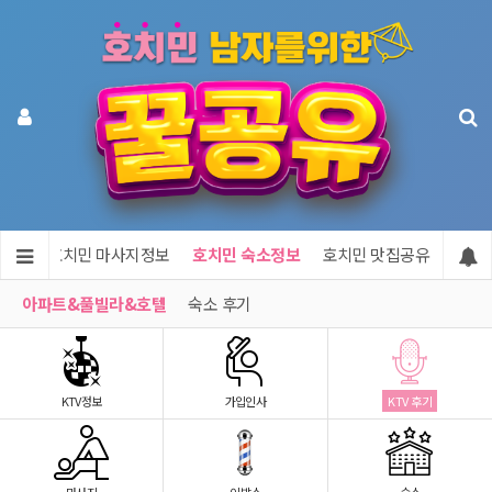
정보
호치민 마사지정보
호치민 숙소정보
호치민 맛집공유
호치민
아파트&풀빌라&호텔
숙소 후기
KTV정보
가입인사
KTV 후기