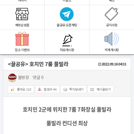
마사지
이발소
숙소
베트남로컬
꿀공유 오픈채팅
공지사항
업소 이벤트
자유게시판
박제게시판
<꿀공유> 호치민 7룸 풀빌라
2022.09.16 04:31
꿀방장
댓글 0
좋아요
110
팔로우
44
쪽지보내기
게시물보기
호치민 2군에 위치한 7룸 7화장실 풀빌라
풀빌라 컨디션 최상