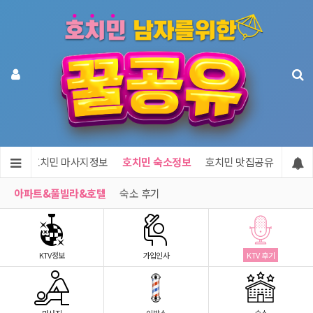
정보
호치민 마사지정보
호치민 숙소정보
호치민 맛집공유
호치민
아파트&풀빌라&호텔
숙소 후기
KTV정보
가입인사
KTV 후기