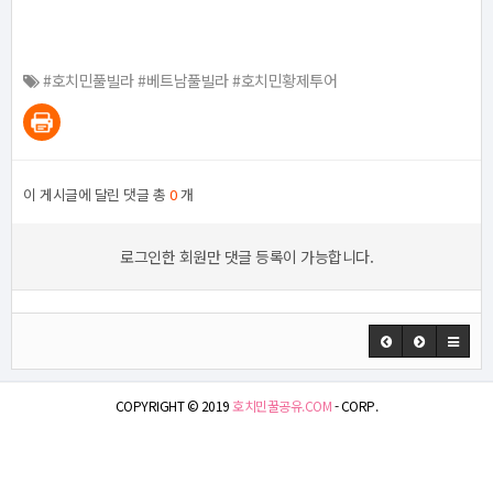
#호치민풀빌라 #베트남풀빌라 #호치민황제투어
이 게시글에 달린 댓글 총
0
개
로그인한 회원만 댓글 등록이 가능합니다.
COPYRIGHT © 2019
호치민꿀공유.COM
- CORP.