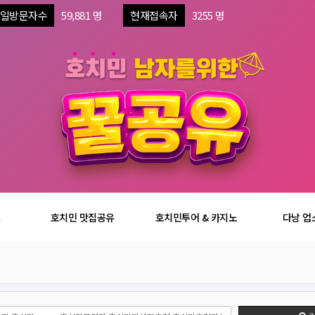
일방문자수
59,881 명
현재접속자
3255 명
보
호치민 맛집공유
호치민투어 & 카지노
다낭 업