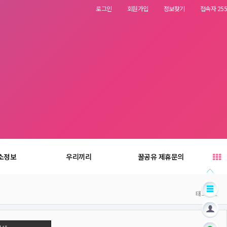
로그인
회원가입
정보찾기
접속자 255
소정보
우리끼리
꿀공유 제휴문의
태그박스