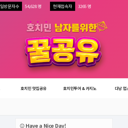
일방문자수
54,628 명
현재접속자
3265 명
보
호치민 맛집공유
호치민투어 & 카지노
다낭 업
Have a Nice Day!