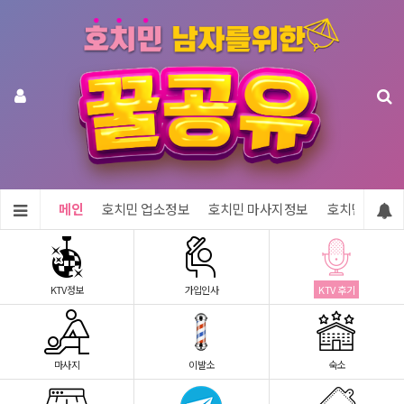
메인
호치민 업소정보
호치민 마사지정보
호치민 숙소정
KTV정보
가입인사
KTV 후기
마사지
이발소
숙소