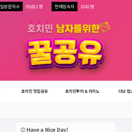
일방문자수
59,811 명
현재접속자
3242 명
보
호치민 맛집공유
호치민투어 & 카지노
다낭 업
Have a Nice Day!