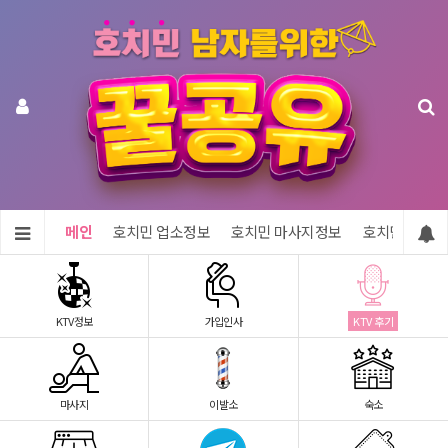
메인
호치민 업소정보
호치민 마사지정보
호치민 숙소정
KTV정보
가입인사
KTV 후기
마사지
이발소
숙소