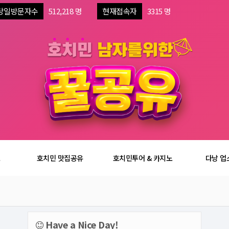
당일방문자수
512,218 명
현재접속자
3315 명
보
호치민 맛집공유
호치민투어 & 카지노
다낭 업
Have a Nice Day!