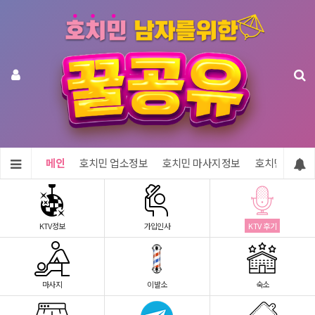
메인
호치민 업소정보
호치민 마사지정보
호치민 숙소정
KTV정보
가입인사
KTV 후기
마사지
이발소
숙소