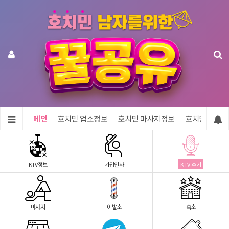
메인
호치민 업소정보
호치민 마사지정보
호치민 숙소정
KTV정보
가입인사
KTV 후기
마사지
이발소
숙소