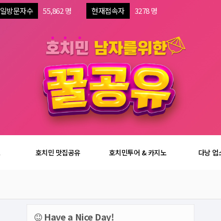
일방문자수
55,862 명
현재접속자
3278 명
보
호치민 맛집공유
호치민투어 & 카지노
다낭 업
Have a Nice Day!