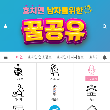
메인
호치민 업소정보
호치민 마사지정보
호치민 숙소정
KTV정보
가입인사
KTV 후기
마사지
이발소
숙소