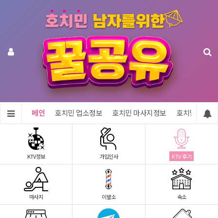
메인
호치민 업소정보
호치민 마사지정보
호치민 숙소정
KTV정보
가입인사
KTV 후기
마사지
이발소
숙소