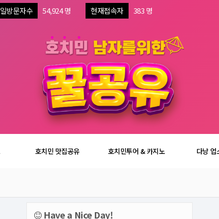
일방문자수
54,924 명
현재접속자
383 명
보
호치민 맛집공유
호치민투어 & 카지노
다낭 업
Have a Nice Day!