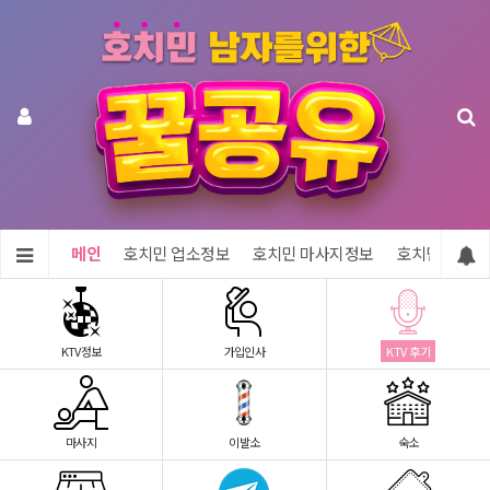
메인
호치민 업소정보
호치민 마사지정보
호치민 숙소정
KTV정보
가입인사
KTV 후기
마사지
이발소
숙소