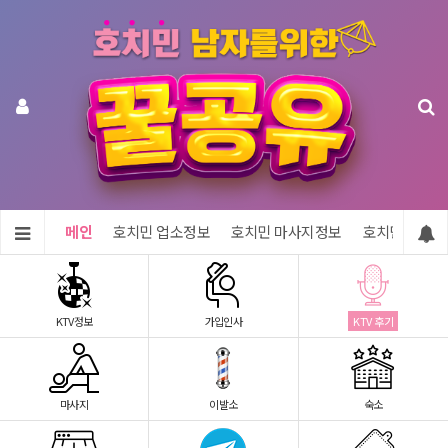
메인
호치민 업소정보
호치민 마사지정보
호치민 숙소정
KTV정보
가입인사
KTV 후기
마사지
이발소
숙소