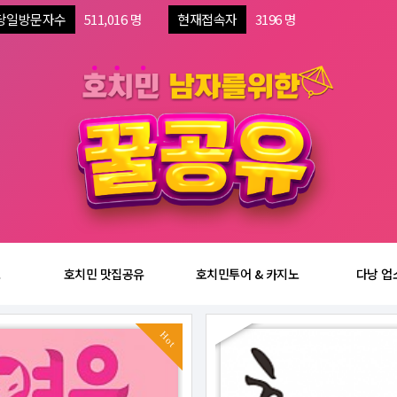
당일방문자수
511,016 명
현재접속자
3196 명
보
호치민 맛집공유
호치민투어 & 카지노
다낭 업
Hot