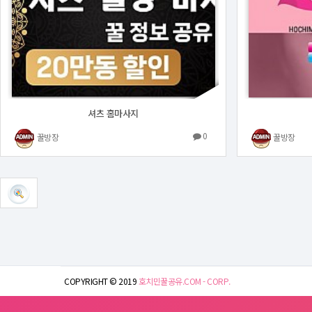
셔츠 홈마사지
0
꿀방장
꿀방장
COPYRIGHT © 2019
호치민꿀공유.COM - CORP.