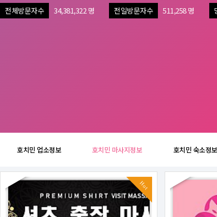
전체방문자수
34,381,322 명
전일방문자수
511,258 명
호치민 업소정보
호치민 마사지정보
호치민 숙소정
Hot