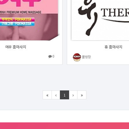
여우 홈마사지
휴 홈마사지
0
꿀방장
1