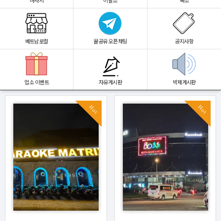
마사지
이발소
숙소
베트남로컬
꿀공유 오픈채팅
공지사항
업소 이벤트
자유게시판
박제게시판
Hot
Hot