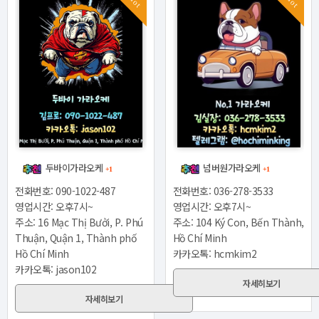
Hot
Hot
두바이가라오케
넘버원가라오케
+1
+1
전화번호: 090-1022-487
전화번호: 036-278-3533
영업시간: 오후7시~
영업시간: 오후7시~
주소: 16 Mạc Thị Bưởi, P. Phú
주소: 104 Ký Con, Bến Thành,
Thuận, Quận 1, Thành phố
Hồ Chí Minh
Hồ Chí Minh
카카오톡: hcmkim2
카카오톡: jason102
자세히보기
자세히보기