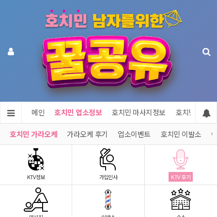
메인
호치민 업소정보
호치민 마사지정보
호치민 숙소정
호치민 가라오케
가라오케 후기
업소이벤트
호치민 이발소
이
KTV정보
가입인사
KTV 후기