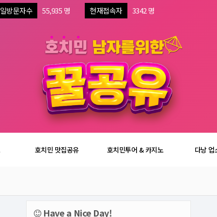
일방문자수
55,935 명
현재접속자
3342 명
보
호치민 맛집공유
호치민투어 & 카지노
다낭 업
Have a Nice Day!