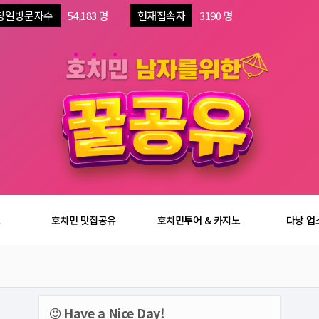
당일방문자수
54,183 명
현재접속자
3190 명
보
호치민 맛집공유
호치민투어 & 카지노
다낭 업
Have a Nice Day!