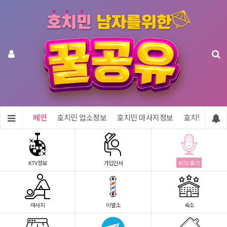
메인
호치민 업소정보
호치민 마사지정보
호치민 숙소정
KTV정보
가입인사
KTV 후기
마사지
이발소
숙소