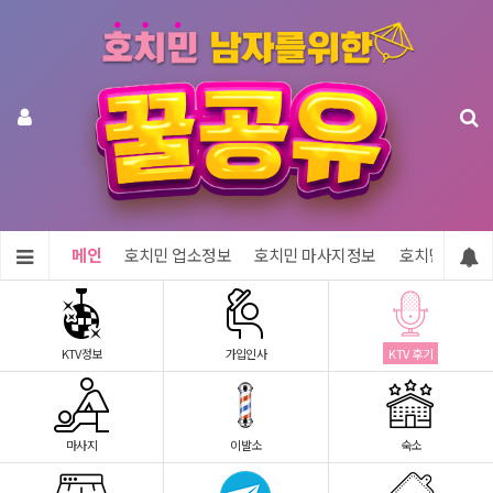
메인
호치민 업소정보
호치민 마사지정보
호치민 숙소정
KTV정보
가입인사
KTV 후기
마사지
이발소
숙소