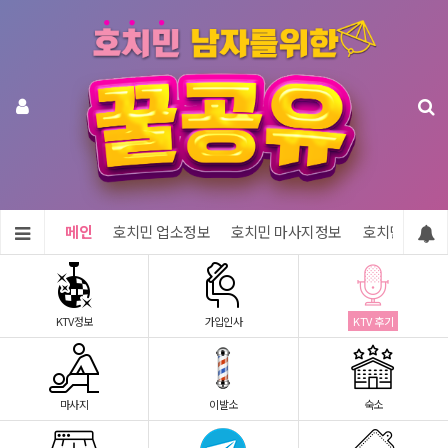
메인
호치민 업소정보
호치민 마사지정보
호치민 숙소정
KTV정보
가입인사
KTV 후기
마사지
이발소
숙소