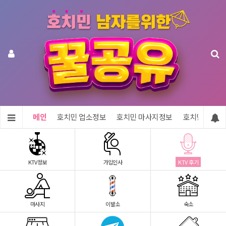
메인
호치민 업소정보
호치민 마사지정보
호치민 숙소정
KTV정보
가입인사
KTV 후기
마사지
이발소
숙소