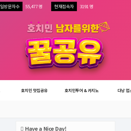
일방문자수
55,477 명
현재접속자
3191 명
보
호치민 맛집공유
호치민투어 & 카지노
다낭 업
Have a Nice Day!