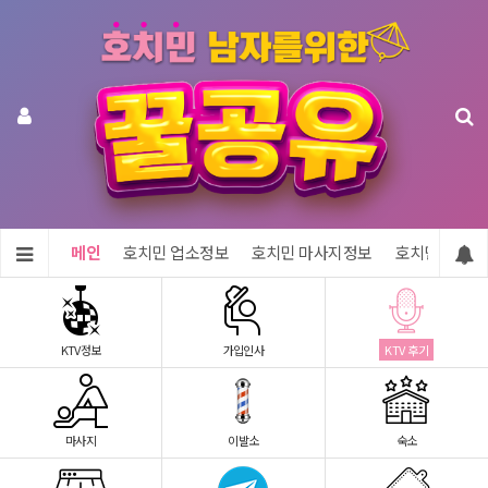
메인
호치민 업소정보
호치민 마사지정보
호치민 숙소정
KTV정보
가입인사
KTV 후기
마사지
이발소
숙소