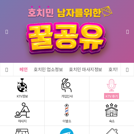
메인
호치민 업소정보
호치민 마사지정보
호치민 숙소정
KTV정보
가입인사
KTV 후기
마사지
이발소
숙소