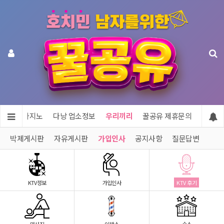
투어 & 카지노
다낭 업소정보
우리끼리
꿀공유 제휴문의
박제게시판
자유게시판
가입인사
공지사항
질문답변
KTV정보
가입인사
KTV 후기