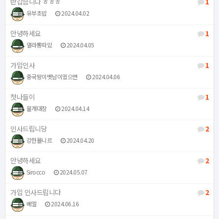
반갑슴니다 ㅎㅎㅎ
1
유부초밥
2024.04.02
안녕하세요
1
열라뽕따있
2024.04.05
가입인사
1
중국땅이벳남이였으면
2024.04.06
첫나들이
1
물개대장
2024.04.14
인사드립니당
2
강한묠니르
2024.04.20
안녕하세요
2
Sirocco
2024.05.07
가입 인사드립니다
2
베엘
2024.06.16