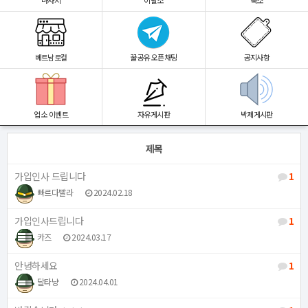
마사지
이발소
숙소
베트남로컬
꿀공유 오픈채팅
공지사항
업소 이벤트
자유게시판
박제게시판
제목
가입인사 드립니다
1
빠르다빨라
2024.02.18
가입인사드립니다
1
카즈
2024.03.17
안녕하세요
1
달타냥
2024.04.01