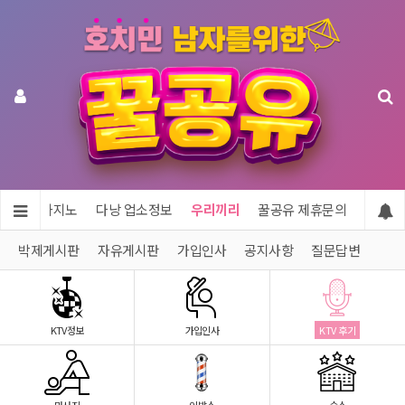
투어 & 카지노
다낭 업소정보
우리끼리
꿀공유 제휴문의
박제게시판
자유게시판
가입인사
공지사항
질문답변
KTV정보
가입인사
KTV 후기