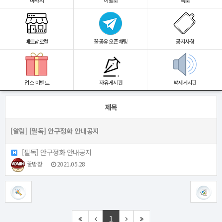
마사지
이발소
숙소
베트남로컬
꿀공유 오픈채팅
공지사항
업소 이벤트
자유게시판
박제게시판
제목
[알림]
[필독] 안구정화 안내공지
[필독] 안구정화 안내공지
꿀방장
2021.05.28
1