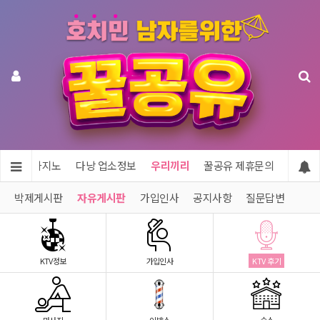
투어 & 카지노
다낭 업소정보
우리끼리
꿀공유 제휴문의
박제게시판
자유게시판
가입인사
공지사항
질문답변
KTV정보
가입인사
KTV 후기