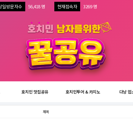
당일방문자수
56,418 명
현재접속자
3269 명
보
호치민 맛집공유
호치민투어 & 카지노
다낭 업
제목