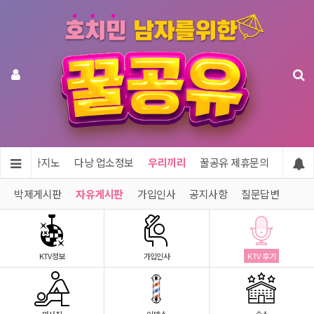
투어 & 카지노
다낭 업소정보
우리끼리
꿀공유 제휴문의
박제게시판
자유게시판
가입인사
공지사항
질문답변
KTV정보
가입인사
KTV 후기